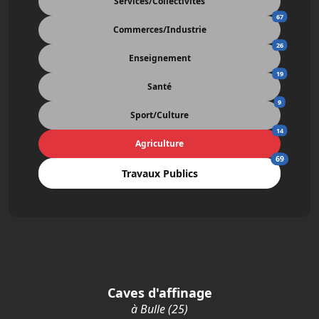
Services/Collectivités
67
Commerces/Industrie
26
Enseignement
19
Santé
9
Sport/Culture
14
Agriculture
69
Travaux Publics
Caves d'affinage
à Bulle (25)